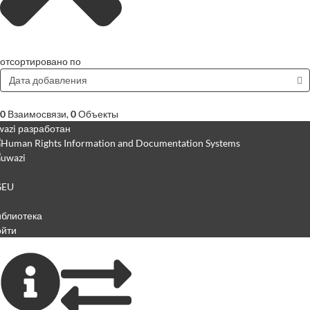
отсортировано по
Дата добавления
0
Взаимосвязи
,
0
Объекты
azi разработан
GEU
иблиотека
ойти