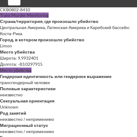
Войти
CKB0802-8410
Trans Murder Monitoring
Страна/территория, где произошло убийство
Центральная Америка, Латинская Америка и Карибский бассейн:
Коста-Рика
Город, в котором произошло убийство
Limon
Место убийства
Широта
:
9.9932401
Долгота
:
-83.0297915
Место убийства
Гендерная идентичность или гендерное выражение
трансгендерный человек
Половые характеристики
неизвестно
Сексуальная ориентация
Unknown
Род занятий
неизвестно / неприменимо
Миграционный статус
неизвестно / неприменимо